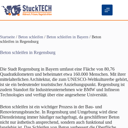
Zum
Inhalt
springen
Startseite
/
Beton schleifen
/
Beton schleifen in Bayern
/
Beton
schleifen in Regensburg
Beton schleifen in Regensburg
Die Stadt Regensburg in Bayern umfasst eine Fläche von 80,76
Quadratkilometern und beheimatet etwa 160.000 Menschen. Mit ihrer
mittelalterlichen Architektur, die zum UNESCO-Weltkulturerbe gehört,
ist sie ein bedeutender touristischer Anziehungspunkt. Regensburg ist
zudem Standort für Industrieunternehmen wie BMW und Infineon
Technologies und verfügt über eine angesehene Universität.
Beton schleifen ist ein wichtiger Prozess in der Bau- und
Renovierungsbranche. In Regensburg und Umgebung wird diese
Dienstleistung immer häufiger nachgefragt, da geschliffener Beton
nicht nur ästhetisch ansprechend, sondern auch funktional und
langlebig ist. Das Schleifen von Beton verbessert die Oberfläche,