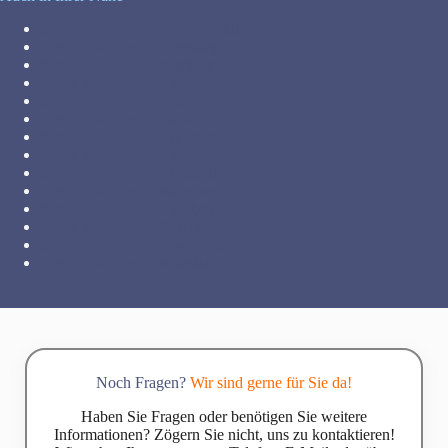
Beton schleifen in Aschaffenburg
Beton schleifen in Augsburg
Beton schleifen in Bamberg
Beton schleifen in Bayreuth
Beton schleifen in Erlangen
Beton schleifen in Fürth
Beton schleifen in Ingolstadt
Beton schleifen in Kempten
Beton schleifen in Landshut
Beton schleifen in München
Beton schleifen in Nürnberg
Beton schleifen in Passau
Beton schleifen in Rosenheim
Beton schleifen in Würzburg
Noch Fragen?
Wir sind gerne für Sie da!
Haben Sie Fragen oder benötigen Sie weitere
Informationen? Zögern Sie nicht, uns zu kontaktieren!